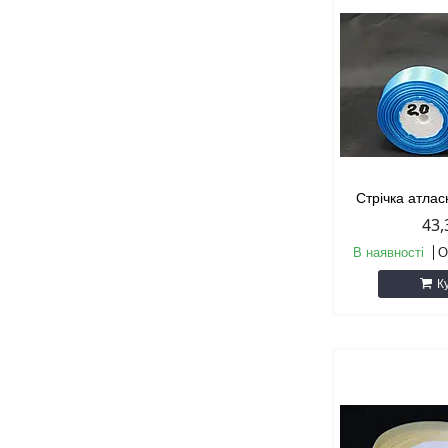
Стрічка атла
43,
В наявності
О
К