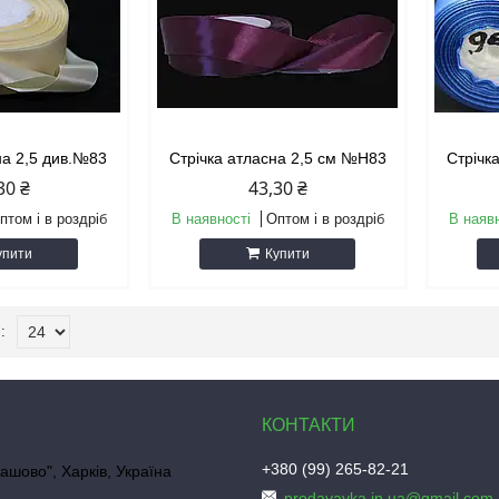
на 2,5 див.№83
Стрічка атласна 2,5 см №Н83
Стрічк
30 ₴
43,30 ₴
птом і в роздріб
В наявності
Оптом і в роздріб
В наяв
упити
Купити
+380 (99) 265-82-21
ашово", Харків, Україна
prodavayka.in.ua@gmail.com