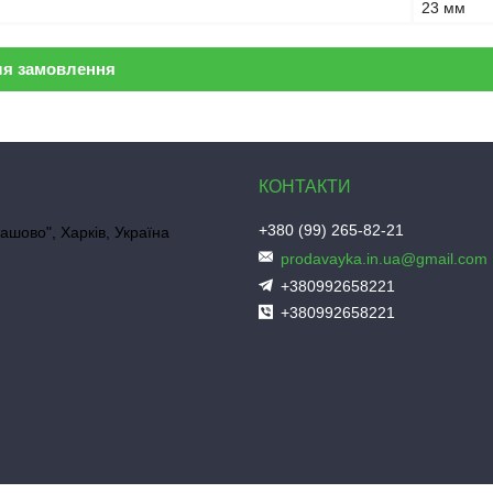
23 мм
ля замовлення
+380 (99) 265-82-21
ашово", Харків, Україна
prodavayka.in.ua@gmail.com
+380992658221
+380992658221
"