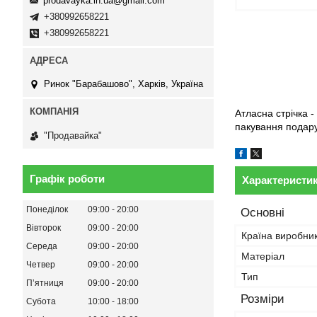
prodavayka.in.ua@gmail.com
+380992658221
+380992658221
Ринок "Барабашово", Харків, Україна
Атласна стрічка -
пакування подарун
"Продавайка"
Графік роботи
Характеристи
Понеділок
09:00
20:00
Основні
Вівторок
09:00
20:00
Країна виробни
Середа
09:00
20:00
Матеріал
Четвер
09:00
20:00
Тип
Пʼятниця
09:00
20:00
Розміри
Субота
10:00
18:00