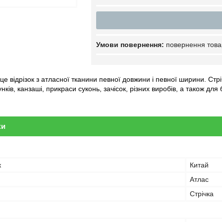
повернення това
 це відрізок з атласної тканини певної довжини і певної ширини. Стр
ків, канзаші, прикраси суконь, зачісок, різних виробів, а також для 
ки
к
Китай
Атлас
Стрічка