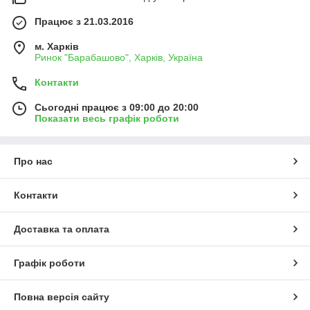
в техніці з малих років. Іграшковий автомобіль, який може са
мостійно пересуватися, неодмінно подарує малюкам будь-
Працює з 21.03.2016
якого віку масу задоволення, окрім цього дитина зможе розви
вати дрібну моторику, тактильні відчуття і фантазію.
м. Харків
Ігри з машинками є невід'ємною частиною розвитку будь
Ринок "Барабашово", Харків, Україна
яких дітей. І тільки інерційні моделі можуть в
Контакти
цьому напрямі зробити більше.
Сьогодні працює з 09:00 до 20:00
Показати весь графік роботи
Про нас
Контакти
Доставка та оплата
Графік роботи
Повна версія сайту