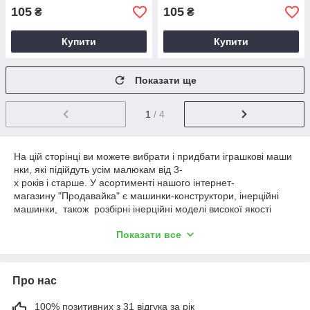
105
105
₴
₴
Купити
Купити
Показати ще
1
/ 4
На цій сторінці ви можете вибрати і придбати іграшкові маши
нки, які підійдуть усім малюкам від 3-
х років і старше. У асортименті нашого інтернет-
магазину "Продавайка" є машинки-конструктори, інерційні
машинки, також розбірні інерційні моделі високої якості
, які виконані з пластика, металу, а також є комбіновані
Показати все
моделі. Машинки виконані в найрізноманітніших забарвлення
х і типах, тому роблячи замовлення
у нас, ви зможете задовольнити запити навіть найвимогливіш
их малюків. Завдяки наявності
Про нас
широкого асортименту, інерційні машинки по-справжньому
допомагають хлопчикам почати розбиратися
100% позитивних з 31 відгука за рік