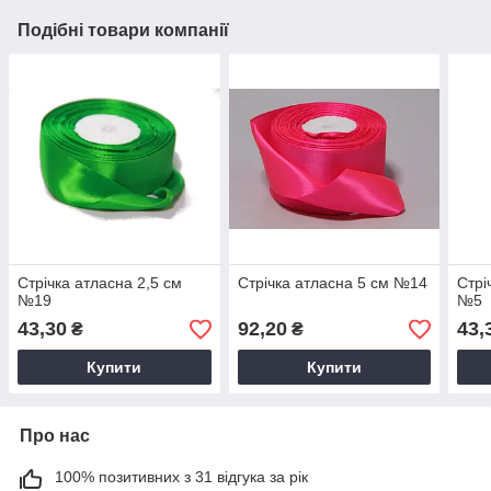
Подібні товари компанії
Стрічка атласна 2,5 см
Стрічка атласна 5 см №14
Стрі
№19
№5
43,30
92,20
43,
₴
₴
Купити
Купити
Про нас
100% позитивних з 31 відгука за рік