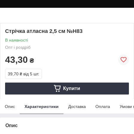
Стрічка атласна 2,5 см №Н83
В наявності
Опт і роздріб
43,30
₴
39,70 ₴
від 5 шт.
Купити
Опис
Характеристики
Доставка
Оплата
Умови 
Опис