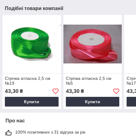
Подібні товари компанії
Стрічка атласна 2,5 см
Стрічка атласна 2,5 см
Стрі
№19
№5
№1
43,30
43,30
43,
₴
₴
Купити
Купити
Про нас
100% позитивних з 31 відгука за рік