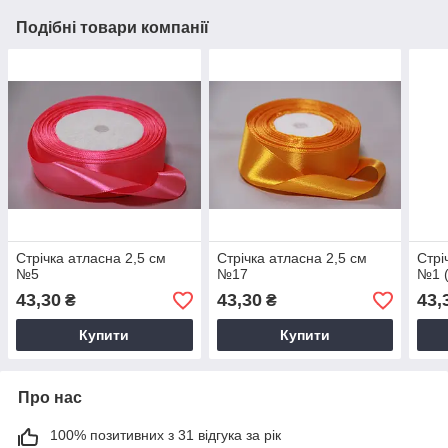
Подібні товари компанії
Стрічка атласна 2,5 см
Стрічка атласна 2,5 см
Стрі
№5
№17
№1 (
43,30
43,30
43,
₴
₴
Купити
Купити
Про нас
100% позитивних з 31 відгука за рік