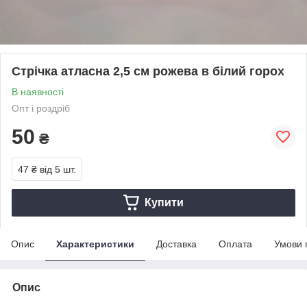
Стрічка атласна 2,5 см рожева в білий горох
В наявності
Опт і роздріб
50
₴
47 ₴
від 5 шт.
Купити
Опис
Характеристики
Доставка
Оплата
Умови 
Опис