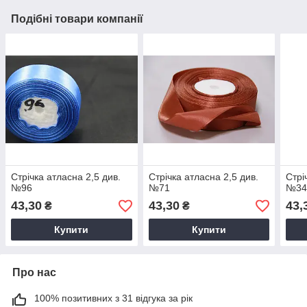
Подібні товари компанії
Стрічка атласна 2,5 див.
Стрічка атласна 2,5 див.
Стрі
№96
№71
№3
43,30
43,30
43,
₴
₴
Купити
Купити
Про нас
100% позитивних з 31 відгука за рік