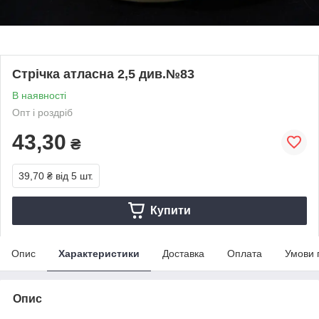
Стрічка атласна 2,5 див.№83
В наявності
Опт і роздріб
43,30
₴
39,70 ₴
від 5 шт.
Купити
Опис
Характеристики
Доставка
Оплата
Умови 
Опис