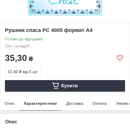
Рушник спаса РС 4005 формат А4
Готово до відправки
Опт і роздріб
35,30
₴
32,40 ₴
від 5 шт.
Купити
Опис
Характеристики
Доставка
Оплата
Умови 
Опис