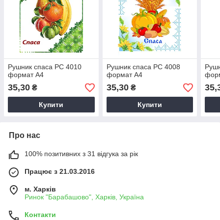
Рушник спаса РС 4010
Рушник спаса РС 4008
Рушн
формат А4
формат А4
фор
35,30
35,30
35,
₴
₴
Купити
Купити
Про нас
100% позитивних з 31 відгука за рік
Працює з 21.03.2016
м. Харків
Ринок "Барабашово", Харків, Україна
Контакти