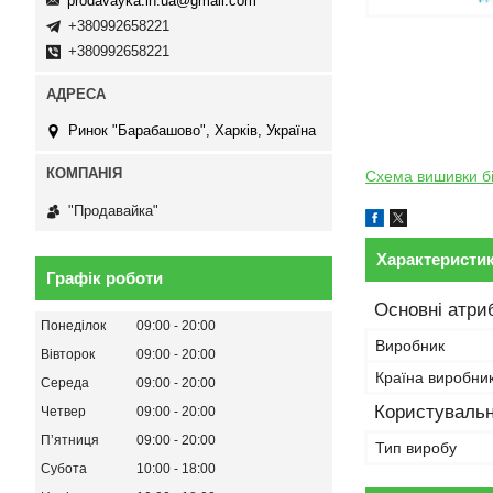
prodavayka.in.ua@gmail.com
+380992658221
+380992658221
Ринок "Барабашово", Харків, Україна
Схема вишивки б
"Продавайка"
Характеристи
Графік роботи
Основні атри
Понеділок
09:00
20:00
Виробник
Вівторок
09:00
20:00
Країна виробни
Середа
09:00
20:00
Користувальн
Четвер
09:00
20:00
Пʼятниця
09:00
20:00
Тип виробу
Субота
10:00
18:00