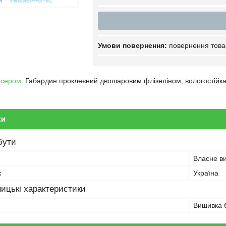
повернення това
ісером
. Габардин проклеєний двошаровим флізеліном, вологостійка
ки
бути
Власне в
к
Україна
ицькі характеристики
Вишивка 