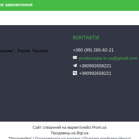
ля замовлення
+380 (99) 265-82-21
ашово", Харків, Україна
prodavayka.in.ua@gmail.com
+380992658221
+380992658221
"
Сайт створений на маркетплейсі
Prom.ua
Продавець на Bigl.ua
"Продавайка" |
Поскаржитися на контент
|
Політика конфіденційності