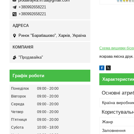
prodavayka.in.ua@gmail.com
+380992658221
+380992658221
Ринок "Барабашово", Харків, Україна
Схема вишивки біс
яскрава якісна друк.
"Продавайка"
Графік роботи
Характеристи
Понеділок
09:00
20:00
Основні атри
Вівторок
09:00
20:00
Країна виробни
Середа
09:00
20:00
Користувальн
Четвер
09:00
20:00
Пʼятниця
09:00
20:00
Жанр
Субота
10:00
18:00
Заповнення