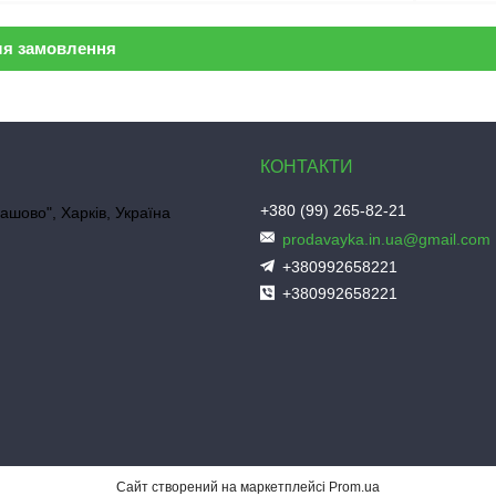
ля замовлення
+380 (99) 265-82-21
ашово", Харків, Україна
prodavayka.in.ua@gmail.com
+380992658221
+380992658221
"
Сайт створений на маркетплейсі
Prom.ua