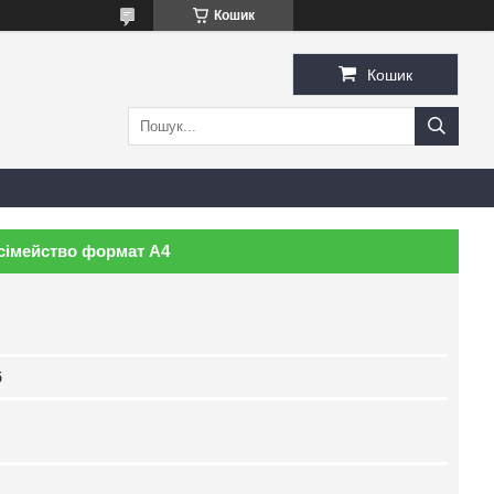
Кошик
Кошик
сімейство формат А4
б