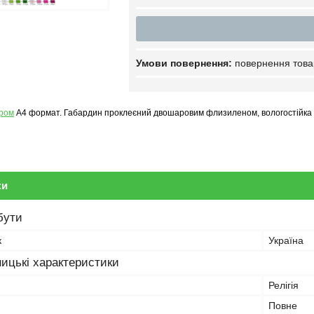
повернення това
ером
А4 формат. Габардин проклеєний двошаровим флизиленом, вологостійка
ки
бути
к
Україна
ицькі характеристики
Релігія
Повне