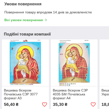
Умови повернення
Повернення товару впродовж 14 днів за домовленістю
Всі умови повернення
Подібні товари компанії
Вишивка бісером
Вишивка бісером СЗР
Виши
Почаївська СЗР 3077
4035 БМ Почаївська
Укра
формат А3
формат А4
56,40
35,30
18,
₴
₴