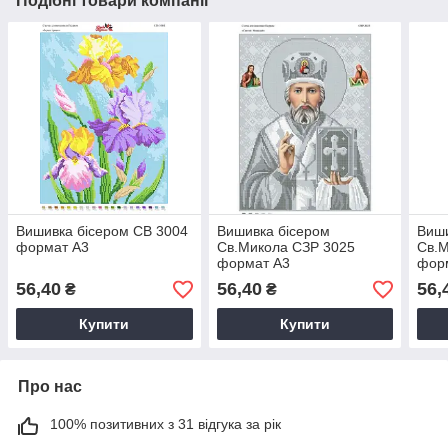
Подібні товари компанії
Вишивка бісером СВ 3004
Вишивка бісером
Виши
формат А3
Св.Микола СЗР 3025
Св.М
формат А3
фор
56,40
56,40
56,
₴
₴
Купити
Купити
Про нас
100% позитивних з 31 відгука за рік