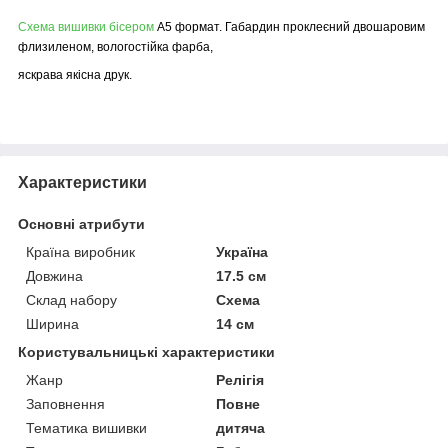
Схема вишивки бісером
А5 формат. Габардин проклеєний двошаровим
флизиленом, вологостійка фарба,
яскрава якісна друк.
Характеристики
Основні атрибути
Країна виробник
Україна
Довжина
17.5 см
Склад набору
Схема
Ширина
14 см
Користувальницькі характеристики
Жанр
Релігія
Заповнення
Повне
Тематика вишивки
дитяча