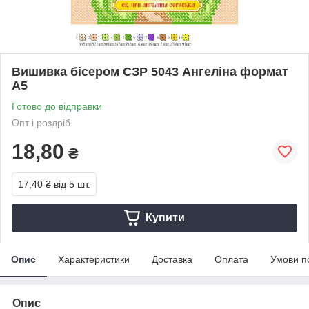
Вишивка бісером СЗР 5043 Ангеліна формат
А5
Готово до відправки
Опт і роздріб
18,80
₴
17,40 ₴
від 5 шт.
Купити
Опис
Характеристики
Доставка
Оплата
Умови п
Опис