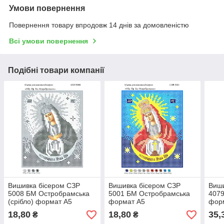
Умови повернення
Повернення товару впродовж 14 днів за домовленістю
Всі умови повернення
Подібні товари компанії
Вишивка бісером СЗР
Вишивка бісером СЗР
Виши
5008 БМ Остробрамська
5001 БМ Остробрамська
4079
(срібло) формат А5
формат А5
фор
18,80
18,80
35,
₴
₴