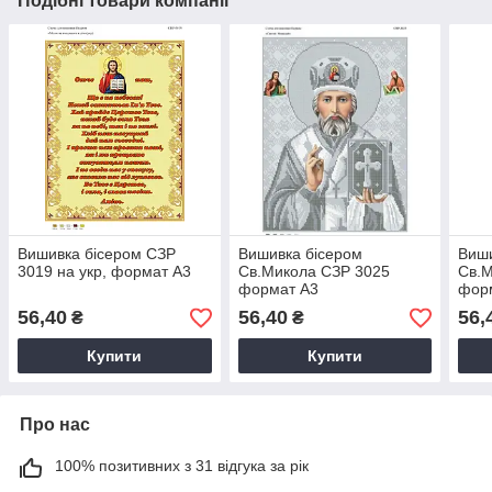
Подібні товари компанії
Вишивка бісером СЗР
Вишивка бісером
Виши
3019 на укр, формат А3
Св.Микола СЗР 3025
Св.М
формат А3
фор
56,40
56,40
56,
₴
₴
Купити
Купити
Про нас
100% позитивних з 31 відгука за рік