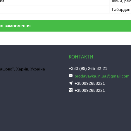
ки
Ікони, рел
Габардин
ля замовлення
+380 (99) 265-82-21
ашово", Харків, Україна
prodavayka.in.ua@gmail.com
+380992658221
+380992658221
"