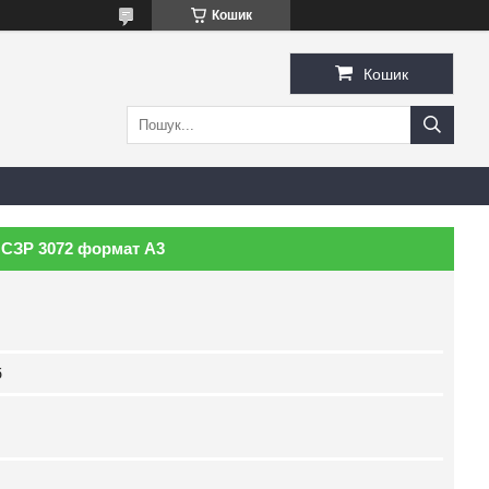
Кошик
Кошик
 СЗР 3072 формат А3
б