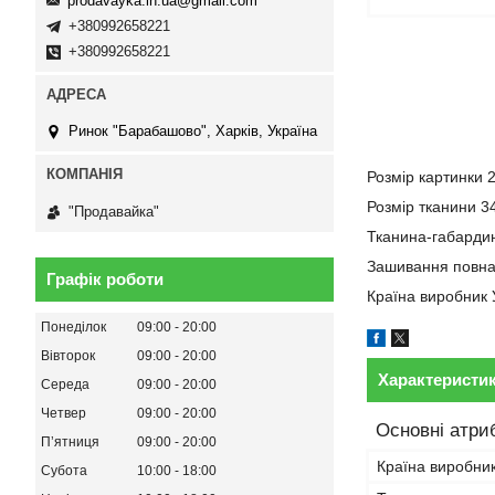
prodavayka.in.ua@gmail.com
+380992658221
+380992658221
Ринок "Барабашово", Харків, Україна
Розмір картинки 
Розмір тканини 3
"Продавайка"
Тканина-габарди
Зашивання повн
Графік роботи
Країна виробник 
Понеділок
09:00
20:00
Вівторок
09:00
20:00
Характеристи
Середа
09:00
20:00
Четвер
09:00
20:00
Основні атри
Пʼятниця
09:00
20:00
Країна виробни
Субота
10:00
18:00