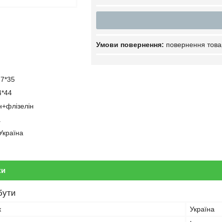
повернення това
27*35
4*44
н+флізелін
а
Україна
ки
бути
к
Україна