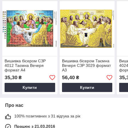
Вишивка бісером СЗР
Вишивка бісером Таємна
Виши
4012 Таємна Вечеря
Вечеря СЗР 3029 формат
4024
формат А4
А3
фор
35,30
56,40
35,
₴
₴
Купити
Купити
Про нас
100% позитивних з 31 відгука за рік
Працює з 21.03.2016