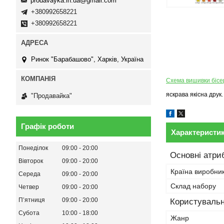
prodavayka.in.ua@gmail.com
+380992658221
+380992658221
Ринок "Барабашово", Харків, Україна
Схема вишивки біс
яскрава якісна друк.
"Продавайка"
Графік роботи
Характеристи
Понеділок
09:00
20:00
Основні атри
Вівторок
09:00
20:00
Країна виробни
Середа
09:00
20:00
Склад набору
Четвер
09:00
20:00
Пʼятниця
09:00
20:00
Користувальн
Субота
10:00
18:00
Жанр