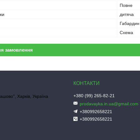
Повне
ки
дитяча
Габардин
Схема
ля замовлення
+380 (99) 265-82-21
ашово", Харків, Україна
prodavayka.in.ua@gmail.com
+380992658221
+380992658221
"