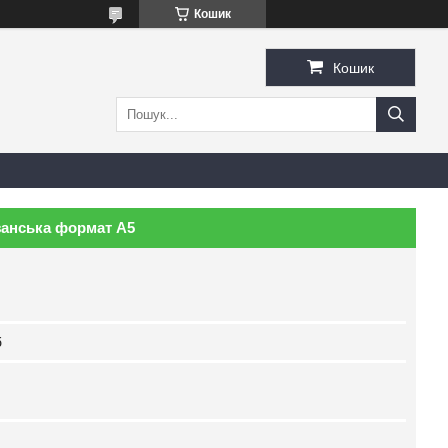
Кошик
Кошик
занська формат А5
б