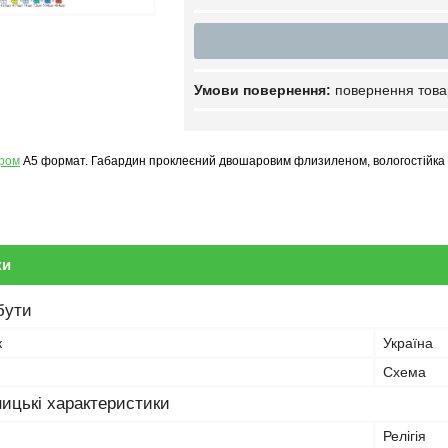
повернення това
ером
А5 формат. Габардин проклеєний двошаровим флизиленом, вологостійка
ки
бути
к
Україна
Схема
ицькі характеристики
Релігія