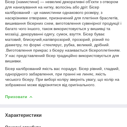
Бісер (намистини) — невеликі декоративні об'єкти з отвором
для нанизування на нитку, волосінь або дріт. Бісер
калібрований - це намистинки однакового розміру, з
наскрізними отворами, призначений для плетіння браслетів,
вишивання бісерних схем, виготовлення сувенірної продукції і
багато чого іншого, також використовується у вишивці та
мозаїці, декоруванні одягу, сумок, взуття. Бісер буває
матовий, блискучий,напівпрозорий, прозорий, різний по
діаметру, по формі -стеклярус, рубка, великий, дрібний.
.Виготовлення прикрас з бісеру називається бісероплетінням.
У нас представлений бісер традиційно використовується для
вишивки.
Бісер калібрований якість вас порадує. Бісер рівний, гладкий,
однорідного забарвлення, при пранні не линяє, якість
чеського бісеру. При виборі коліру зверніть увагу, що колір на
зображенні може відрізнятися від оригінального.
Приховати
Характеристики
Основні атрибути