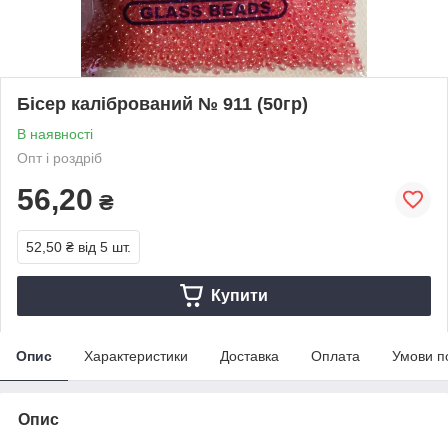
Бісер калібрований № 911 (50гр)
В наявності
Опт і роздріб
56,20
₴
52,50 ₴
від 5 шт.
Купити
Опис
Характеристики
Доставка
Оплата
Умови п
Опис