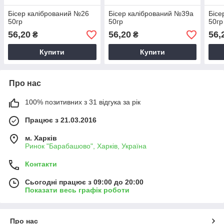
Бісер калібрований №26
Бісер калібрований №39а
Бісе
50гр
50гр
50гр
56,20
56,20
56,
₴
₴
Купити
Купити
Про нас
100% позитивних з 31 відгука за рік
Працює з 21.03.2016
м. Харків
Ринок "Барабашово", Харків, Україна
Контакти
Сьогодні працює з 09:00 до 20:00
Показати весь графік роботи
Про нас