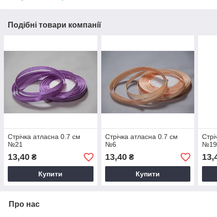
Подібні товари компанії
Стрічка атласна 0.7 см
Стрічка атласна 0.7 см
Стрі
№21
№6
№1
13,40
13,40
13,
₴
₴
Купити
Купити
Про нас