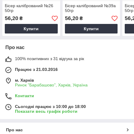
Бісер калібрований №26
Бісер калібрований №39а
Бісе
50гр
50гр
50гр
56,20
56,20
56,
₴
₴
Купити
Купити
Про нас
100% позитивних з 31 відгука за рік
Працює з 21.03.2016
м. Харків
Ринок "Барабашово", Харків, Україна
Контакти
Сьогодні працює з 10:00 до 18:00
Показати весь графік роботи
Про нас