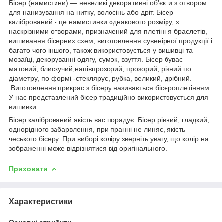
Бісер (намистини) — невеликі декоративні об'єкти з отвором
для нанизування на нитку, волосінь або дріт. Бісер
калібрований - це намистинки однакового розміру, з
наскрізними отворами, призначений для плетіння браслетів,
вишивання бісерних схем, виготовлення сувенірної продукції і
багато чого іншого, також використовується у вишивці та
мозаїці, декоруванні одягу, сумок, взуття. Бісер буває
матовий, блискучий,напівпрозорий, прозорий, різний по
діаметру, по формі -стеклярус, рубка, великий, дрібний.
.Виготовлення прикрас з бісеру називається бісероплетінням.
У нас представлений бісер традиційно використовується для
вишивки.
Бісер калібрований якість вас порадує. Бісер рівний, гладкий,
однорідного забарвлення, при пранні не линяє, якість
чеського бісеру. При виборі коліру зверніть увагу, що колір на
зображенні може відрізнятися від оригінального.
Приховати
Характеристики
Основні атрибути