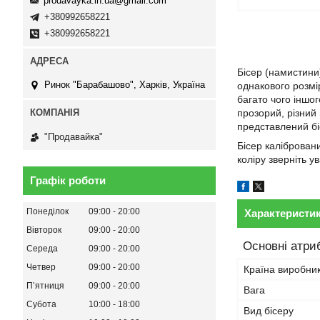
prodavayka.in.ua@gmail.com
+380992658221
+380992658221
Бісер (намистини)
Ринок "Барабашово", Харків, Україна
однакового розмі
багато чого іншог
прозорий, різний 
представлений бі
"Продавайка"
Бісер калібровани
коліру зверніть у
Графік роботи
Понеділок
09:00
20:00
Характеристи
Вівторок
09:00
20:00
Основні атри
Середа
09:00
20:00
Четвер
09:00
20:00
Країна виробни
Пʼятниця
09:00
20:00
Вага
Субота
10:00
18:00
Вид бісеру