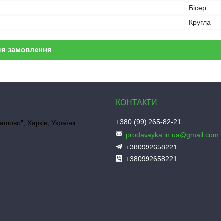
Бісер
Кругла
ля замовлення
+380 (99) 265-82-21
ашово", Харків, Україна
prodavayka.in.ua@gmail.com
+380992658221
+380992658221
"