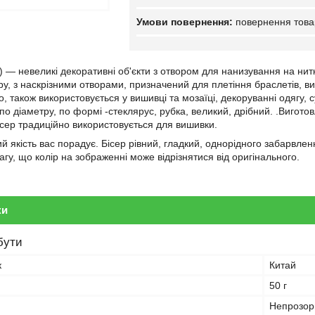
повернення това
 — невеликі декоративні об'єкти з отвором для нанизування на нитку
ру, з наскрізними отворами, призначений для плетіння браслетів, ви
о, також використовується у вишивці та мозаїці, декоруванні одягу, 
по діаметру, по формі -стеклярус, рубка, великий, дрібний. .Вигото
сер традиційно використовується для вишивки.
й якість вас порадує. Бісер рівний, гладкий, однорідного забарвленн
вагу, що колір на зображенні може відрізнятися від оригінального.
ки
бути
к
Китай
50 г
Непрозор