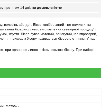
ру протягом 14 днів
за домовленістю
, волосінь або дріт. Бісер калібрований - це намистинки
шивання бісерних схем, виготовлення сувенірної продукції і
сумок, взуття. Бісер буває матовий, блискучий,напівпрозорий,
влення прикрас з бісеру називається бісероплетінням. У нас
я, при пранні не линяє, якість чеського бісеру. При виборі
ий, Матовий