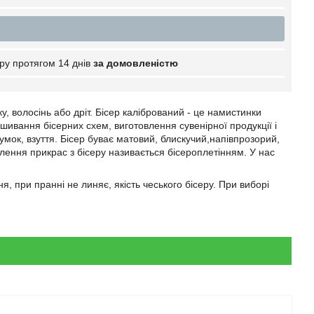
ру протягом 14 днів
за домовленістю
, волосінь або дріт. Бісер калібрований - це намистинки
шивання бісерних схем, виготовлення сувенірної продукції і
сумок, взуття. Бісер буває матовий, блискучий,напівпрозорий,
влення прикрас з бісеру називається бісероплетінням. У нас
я, при пранні не линяє, якість чеського бісеру. При виборі