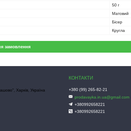
50 г
Матовий
Бісер
Кругла
ля замовлення
+380 (99) 265-82-21
ашово", Харків, Україна
prodavayka.in.ua@gmail.com
+380992658221
+380992658221
"