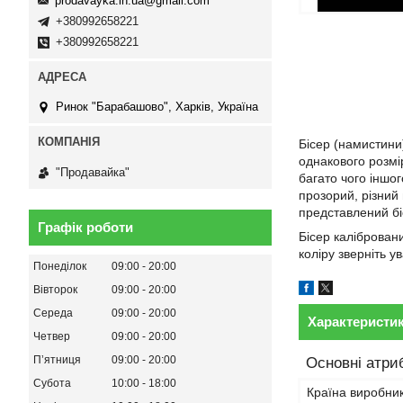
prodavayka.in.ua@gmail.com
+380992658221
+380992658221
Ринок "Барабашово", Харків, Україна
Бісер (намистини)
однакового розмі
"Продавайка"
багато чого іншог
прозорий, різний 
представлений бі
Графік роботи
Бісер калібровани
коліру зверніть у
Понеділок
09:00
20:00
Вівторок
09:00
20:00
Середа
09:00
20:00
Характеристи
Четвер
09:00
20:00
Пʼятниця
09:00
20:00
Основні атри
Субота
10:00
18:00
Країна виробни