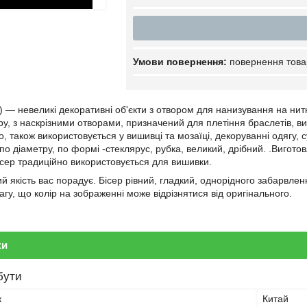
повернення това
 — невеликі декоративні об'єкти з отвором для нанизування на нитку
ру, з наскрізними отворами, призначений для плетіння браслетів, ви
о, також використовується у вишивці та мозаїці, декоруванні одягу, 
по діаметру, по формі -стеклярус, рубка, великий, дрібний. .Вигото
сер традиційно використовується для вишивки.
й якість вас порадує. Бісер рівний, гладкий, однорідного забарвленн
вагу, що колір на зображенні може відрізнятися від оригінального.
ки
бути
к
Китай