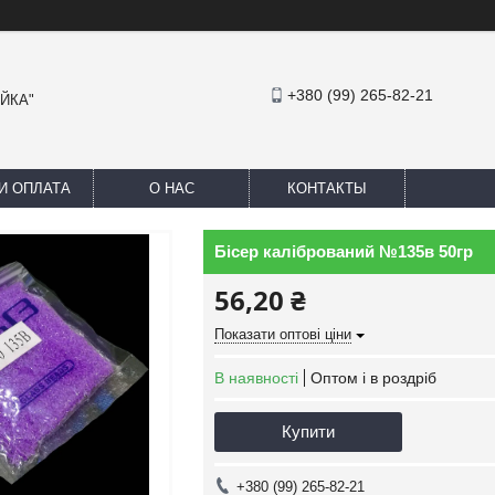
+380 (99) 265-82-21
АЙКА"
И ОПЛАТА
О НАС
КОНТАКТЫ
Бісер калібрований №135в 50гр
56,20 ₴
Показати оптові ціни
В наявності
Оптом і в роздріб
Купити
+380 (99) 265-82-21