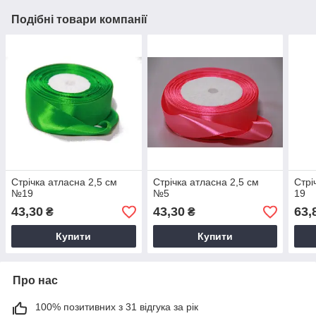
Подібні товари компанії
Стрічка атласна 2,5 см
Стрічка атласна 2,5 см
Стрі
№19
№5
19
43,30
43,30
63,
₴
₴
Купити
Купити
Про нас
100% позитивних з 31 відгука за рік