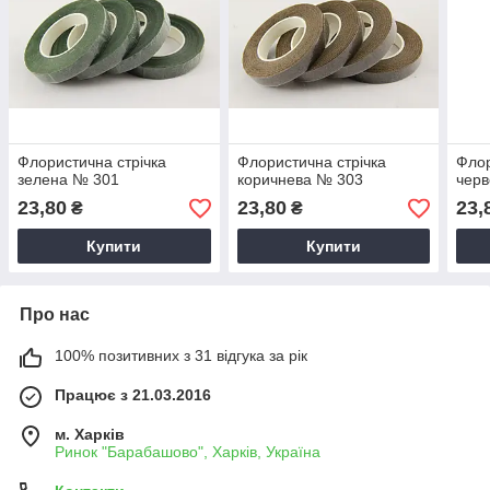
Флористична стрічка
Флористична стрічка
Флор
зелена № 301
коричнева № 303
чер
23,80
23,80
23,
₴
₴
Купити
Купити
Про нас
100% позитивних з 31 відгука за рік
Працює з 21.03.2016
м. Харків
Ринок "Барабашово", Харків, Україна