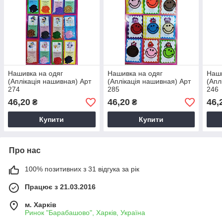
Нашивка на одяг
Нашивка на одяг
Наши
(Аплікація нашивная) Арт
(Аплікація нашивная) Арт
(Апл
274
285
246
46,20
46,20
46,
₴
₴
Купити
Купити
Про нас
100% позитивних з 31 відгука за рік
Працює з 21.03.2016
м. Харків
Ринок "Барабашово", Харків, Україна