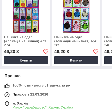
Нашивка на одяг
Нашивка на одяг
Наши
(Аплікація нашивная) Арт
(Аплікація нашивная) Арт
(Апл
274
285
246
46,20
46,20
46,
₴
₴
Купити
Купити
Про нас
100% позитивних з 31 відгука за рік
Працює з 21.03.2016
м. Харків
Ринок "Барабашово", Харків, Україна