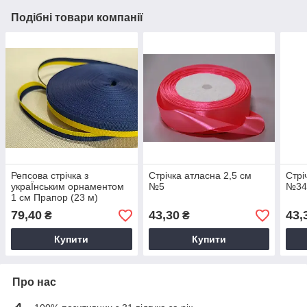
Подібні товари компанії
Репсова стрічка з
Стрічка атласна 2,5 см
Стрі
украЇнським орнаментом
№5
№3
1 см Прапор (23 м)
79,40
43,30
43,
₴
₴
Купити
Купити
Про нас