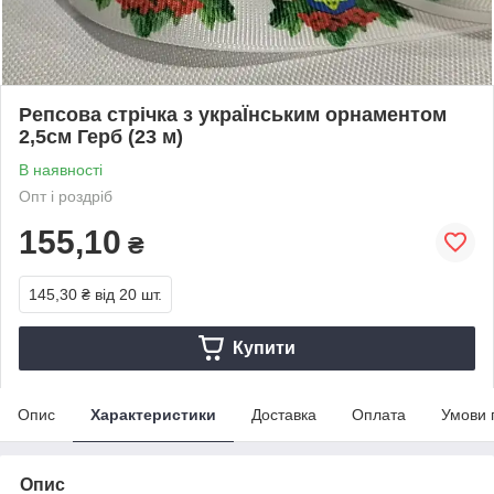
Репсова стрічка з украЇнським орнаментом
2,5см Герб (23 м)
В наявності
Опт і роздріб
155,10
₴
145,30 ₴
від 20 шт.
Купити
Опис
Характеристики
Доставка
Оплата
Умови 
Опис