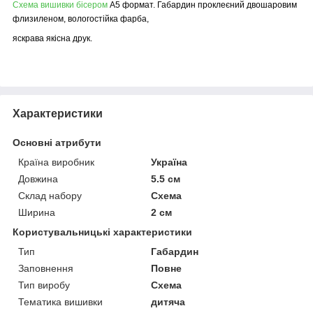
Схема вишивки бісером
А5 формат. Габардин проклеєний двошаровим
флизиленом, вологостійка фарба,
яскрава якісна друк.
Характеристики
Основні атрибути
Країна виробник
Україна
Довжина
5.5 см
Склад набору
Схема
Ширина
2 см
Користувальницькі характеристики
Тип
Габардин
Заповнення
Повне
Тип виробу
Схема
Тематика вишивки
дитяча