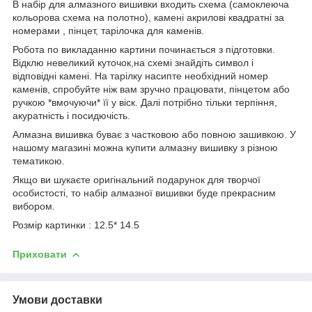
В набір для алмазного вишивки входить схема (самоклеюча
кольорова схема на полотно), камені акрилові квадратні за
номерами , пінцет, тарілочка для каменів.
Робота по викладанню картини починається з підготовки.
Відклю невеликий куточок,на схемі знайдіть символ і
відповідні камені. На тарілку насипте необхідний номер
каменів, спробуйте ніж вам зручно працювати, пінцетом або
ручкою *вмочуючи* її у віск. Далі потрібно тільки терпіння,
акуратність і посидючість.
Алмазна вишивка буває з частковою або повною зашивкою. У
нашому магазині можна купити алмазну вишивку з різною
тематикою.
Якщо ви шукаєте оригінальний подарунок для творчої
особистості, то набір алмазної вишивки буде прекрасним
вибором.
Розмір картинки : 12.5* 14.5
Приховати
Умови доставки