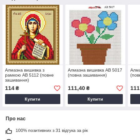
Алмазна вишивка з
Алмазна вишивка АВ 5017
Алма
рамкою АВ 5112 (повне
(повна зашивання)
(пов
зашивання)
114
111,40
111
₴
₴
Купити
Купити
Про нас
100% позитивних з 31 відгука за рік