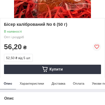
Бісер калібрований No 6 (50 г)
В наявності
Опт і роздріб
56,20
₴
52,50 ₴
від 5 шт.
Купити
Опис
Характеристики
Доставка
Оплата
Умови п
Опис