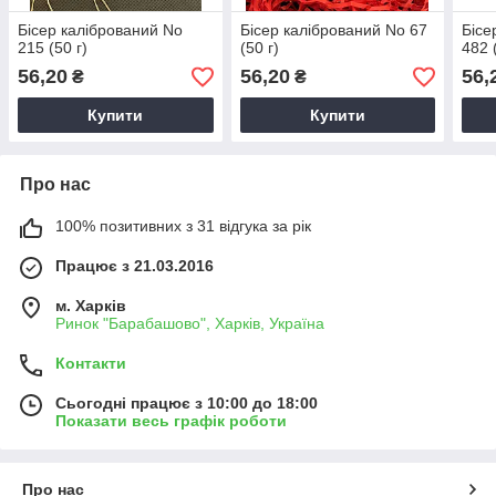
Бісер калібрований No
Бісер калібрований No 67
Бісе
215 (50 г)
(50 г)
482 
56,20
56,20
56,
₴
₴
Купити
Купити
Про нас
100% позитивних з 31 відгука за рік
Працює з 21.03.2016
м. Харків
Ринок "Барабашово", Харків, Україна
Контакти
Сьогодні працює з 10:00 до 18:00
Показати весь графік роботи
Про нас