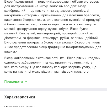
Бісер (намистини) — невеликі декоративні об'єкти з отвором
для настромлення на нитку, волосінь або дріт. Бісер
калібрований — це намистинки однакового розміру, зі
наскрізними отворами, призначений для плетіння браслетів,
вишивання бісерних схем, виготовлення сувенірної продукції
й багато чого іншого, також використовується у вишивці та
мозаїкі, декорування одягу, сумок, обуви. Бісер буває
матовий, блискучий, напівпрозорий, прозорий, різний за
діаметром, за формою -стеклярус, рубка, великий, дрібний.
Виготовлення прикрас із бісеру називається бісероплетінням.
У нас представлений бісер традиційно використовуваний для
вишивки.
Бісер калібрований якість вас потішить. Бісер рівний, гладкий,
однорідне забарвлення, під час прання не линяє, якість
чеського бісеру. Під час вибору кольорів зверніть увагу, що
колір на картинці може відрізнятися від оригінального.
Приховати
Характеристики
Основні атрибути