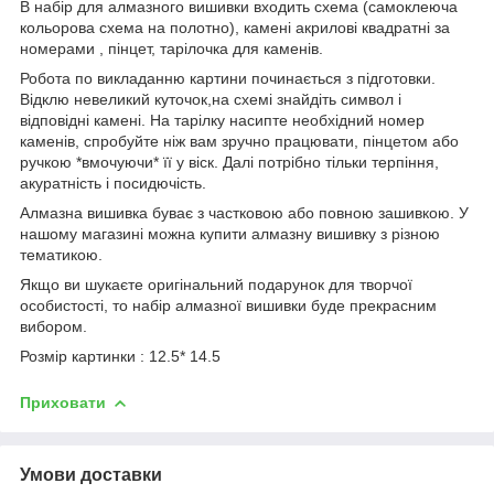
В набір для алмазного вишивки входить схема (самоклеюча
кольорова схема на полотно), камені акрилові квадратні за
номерами , пінцет, тарілочка для каменів.
Робота по викладанню картини починається з підготовки.
Відклю невеликий куточок,на схемі знайдіть символ і
відповідні камені. На тарілку насипте необхідний номер
каменів, спробуйте ніж вам зручно працювати, пінцетом або
ручкою *вмочуючи* її у віск. Далі потрібно тільки терпіння,
акуратність і посидючість.
Алмазна вишивка буває з частковою або повною зашивкою. У
нашому магазині можна купити алмазну вишивку з різною
тематикою.
Якщо ви шукаєте оригінальний подарунок для творчої
особистості, то набір алмазної вишивки буде прекрасним
вибором.
Розмір картинки : 12.5* 14.5
Приховати
Умови доставки