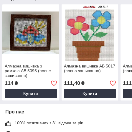
Алмазна вишивка з
Алмазна вишивка АВ 5017
Алма
рамкою АВ 5095 (повне
(повна зашивання)
(пов
зашивання)
114
111,40
111
₴
₴
Купити
Купити
Про нас
100% позитивних з 31 відгука за рік