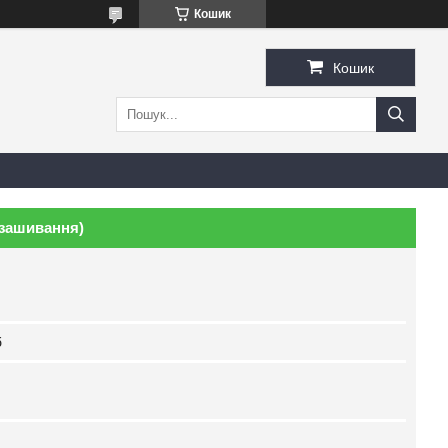
Кошик
Кошик
 зашивання)
б