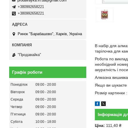
prodavayka.in.ua@gmail.com
+380992658221
+380992658221
Ринок "Барабашово", Харків, Україна
В набір для алма
тарілочка для кам
"Продавайка"
Робота по виклада
необхідний номер 
акуратність і пос
Графік роботи
Алмазна вишивка 
Понеділок
09:00
20:00
Якщо ви шукаєте 
Вівторок
09:00
20:00
Розмір картинки :
Середа
09:00
20:00
Четвер
09:00
20:00
Інформація д
Пʼятниця
09:00
20:00
Субота
10:00
18:00
Ціна:
111,40 ₴