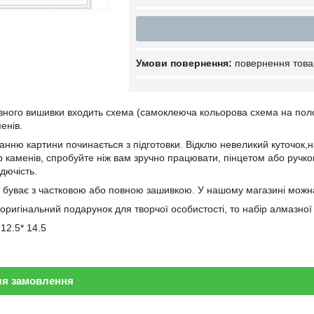
повернення това
зного вишивки входить схема (самоклеюча кольорова схема на полотн
енів.
нню картини починається з підготовки. Відклю невеликий куточок,на 
каменів, спробуйте ніж вам зручно працювати, пінцетом або ручкою *
идючість.
буває з частковою або повною зашивкою. У нашому магазині можна
оригінальний подарунок для творчої особистості, то набір алмазно
 12.5* 14.5
ля замовлення