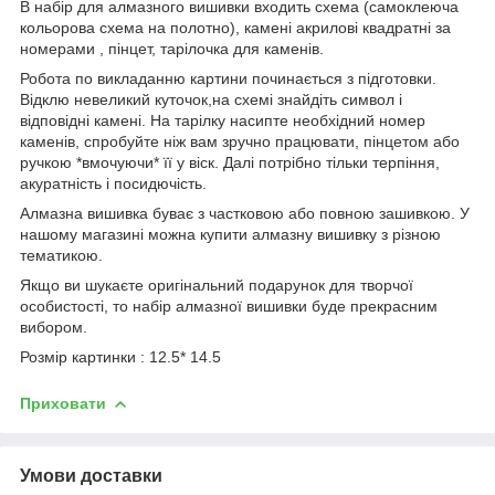
В набір для алмазного вишивки входить схема (самоклеюча
кольорова схема на полотно), камені акрилові квадратні за
номерами , пінцет, тарілочка для каменів.
Робота по викладанню картини починається з підготовки.
Відклю невеликий куточок,на схемі знайдіть символ і
відповідні камені. На тарілку насипте необхідний номер
каменів, спробуйте ніж вам зручно працювати, пінцетом або
ручкою *вмочуючи* її у віск. Далі потрібно тільки терпіння,
акуратність і посидючість.
Алмазна вишивка буває з частковою або повною зашивкою. У
нашому магазині можна купити алмазну вишивку з різною
тематикою.
Якщо ви шукаєте оригінальний подарунок для творчої
особистості, то набір алмазної вишивки буде прекрасним
вибором.
Розмір картинки : 12.5* 14.5
Приховати
Умови доставки