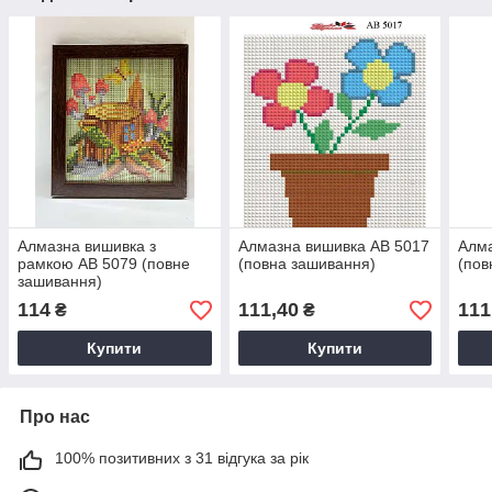
Алмазна вишивка з
Алмазна вишивка АВ 5017
Алма
рамкою АВ 5079 (повне
(повна зашивання)
(пов
зашивання)
114
111,40
111
₴
₴
Купити
Купити
Про нас
100% позитивних з 31 відгука за рік