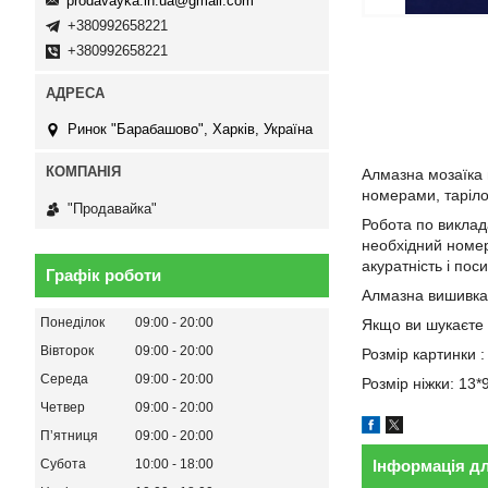
prodavayka.in.ua@gmail.com
+380992658221
+380992658221
Ринок "Барабашово", Харків, Україна
Алмазна мозаїка 
номерами, таріло
"Продавайка"
Робота по виклада
необхідний номер 
акуратність і пос
Графік роботи
Алмазна вишивка 
Понеділок
09:00
20:00
Якщо ви шукаєте 
Вівторок
09:00
20:00
Розмір картинки :
Середа
09:00
20:00
Розмір ніжки: 13*
Четвер
09:00
20:00
Пʼятниця
09:00
20:00
Субота
10:00
18:00
Інформація д