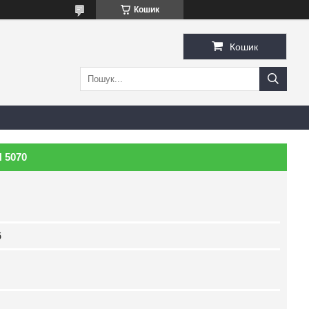
Кошик
Кошик
 5070
б