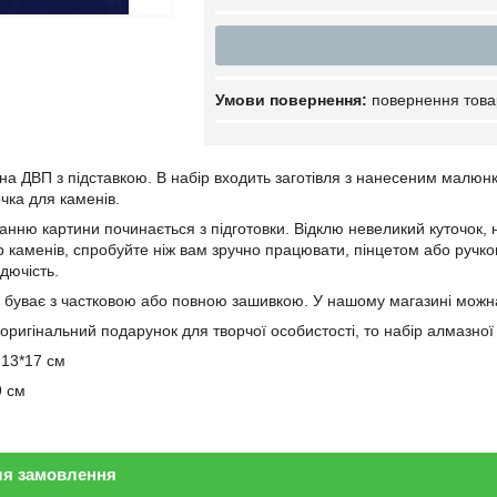
повернення това
на ДВП з підставкою. В набір входить заготівля з нанесеним малюнко
чка для каменів.
нню картини починається з підготовки. Відклю невеликий куточок, на
каменів, спробуйте ніж вам зручно працювати, пінцетом або ручкою *
идючість.
буває з частковою або повною зашивкою. У нашому магазині можна
оригінальний подарунок для творчої особистості, то набір алмазно
 13*17 см
9 см
ля замовлення