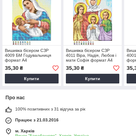
Вишивка бісером СЗР
Вишивка бісером СЗР
Виши
4009 БМ Годувальниця
4011 Віра, Надія, Любов і
4001
формат А4
мати Софія формат А4
фор
35,30
35,30
35,
₴
₴
Купити
Купити
Про нас
100% позитивних з 31 відгука за рік
Працює з 21.03.2016
м. Харків
Ринок "Барабашово", Харків, Україна