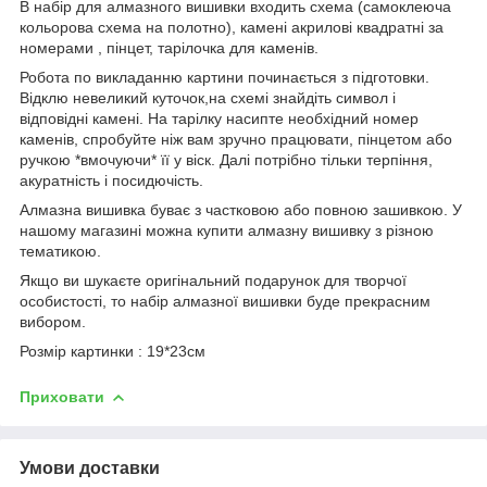
В набір для алмазного вишивки входить схема (самоклеюча
кольорова схема на полотно), камені акрилові квадратні за
номерами , пінцет, тарілочка для каменів.
Робота по викладанню картини починається з підготовки.
Відклю невеликий куточок,на схемі знайдіть символ і
відповідні камені. На тарілку насипте необхідний номер
каменів, спробуйте ніж вам зручно працювати, пінцетом або
ручкою *вмочуючи* її у віск. Далі потрібно тільки терпіння,
акуратність і посидючість.
Алмазна вишивка буває з частковою або повною зашивкою. У
нашому магазині можна купити алмазну вишивку з різною
тематикою.
Якщо ви шукаєте оригінальний подарунок для творчої
особистості, то набір алмазної вишивки буде прекрасним
вибором.
Розмір картинки : 19*23см
Приховати
Умови доставки