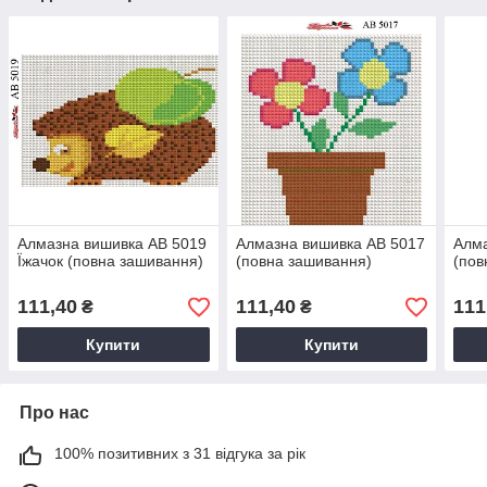
Алмазна вишивка АВ 5019
Алмазна вишивка АВ 5017
Алма
Їжачок (повна зашивання)
(повна зашивання)
(пов
111,40
111,40
111
₴
₴
Купити
Купити
Про нас
100% позитивних з 31 відгука за рік