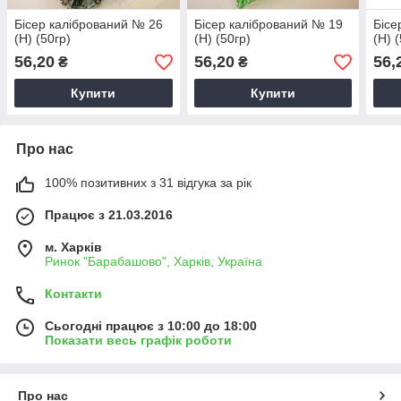
Бісер калібрований № 26
Бісер калібрований № 19
Бісе
(Н) (50гр)
(Н) (50гр)
(Н) 
56,20
56,20
56,
₴
₴
Купити
Купити
Про нас
100% позитивних з 31 відгука за рік
Працює з 21.03.2016
м. Харків
Ринок "Барабашово", Харків, Україна
Контакти
Сьогодні працює з 10:00 до 18:00
Показати весь графік роботи
Про нас