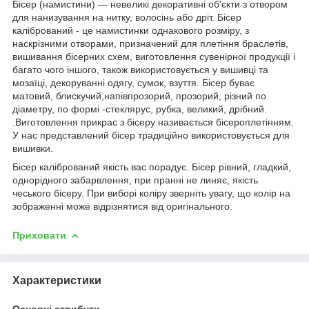
Бісер (намистини) — невеликі декоративні об'єкти з отвором
для нанизування на нитку, волосінь або дріт. Бісер
калібрований - це намистинки однакового розміру, з
наскрізними отворами, призначений для плетіння браслетів,
вишивання бісерних схем, виготовлення сувенірної продукції і
багато чого іншого, також використовується у вишивці та
мозаїці, декоруванні одягу, сумок, взуття. Бісер буває
матовий, блискучий,напівпрозорий, прозорий, різний по
діаметру, по формі -стеклярус, рубка, великий, дрібний.
.Виготовлення прикрас з бісеру називається бісероплетінням.
У нас представлений бісер традиційно використовується для
вишивки.
Бісер калібрований якість вас порадує. Бісер рівний, гладкий,
однорідного забарвлення, при пранні не линяє, якість
чеського бісеру. При виборі коліру зверніть увагу, що колір на
зображенні може відрізнятися від оригінального.
Приховати
Характеристики
Основні атрибути