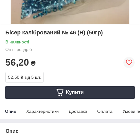
Бісер калібрований № 46 (Н) (50гр)
В наявності
Опт і роздріб
56,20
₴
52,50 ₴
від 5 шт.
Купити
Опис
Характеристики
Доставка
Оплата
Умови п
Опис