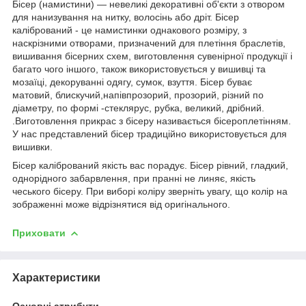
Бісер (намистини) — невеликі декоративні об'єкти з отвором
для нанизування на нитку, волосінь або дріт. Бісер
калібрований - це намистинки однакового розміру, з
наскрізними отворами, призначений для плетіння браслетів,
вишивання бісерних схем, виготовлення сувенірної продукції і
багато чого іншого, також використовується у вишивці та
мозаїці, декоруванні одягу, сумок, взуття. Бісер буває
матовий, блискучий,напівпрозорий, прозорий, різний по
діаметру, по формі -стеклярус, рубка, великий, дрібний.
.Виготовлення прикрас з бісеру називається бісероплетінням.
У нас представлений бісер традиційно використовується для
вишивки.
Бісер калібрований якість вас порадує. Бісер рівний, гладкий,
однорідного забарвлення, при пранні не линяє, якість
чеського бісеру. При виборі коліру зверніть увагу, що колір на
зображенні може відрізнятися від оригінального.
Приховати
Характеристики
Основні атрибути