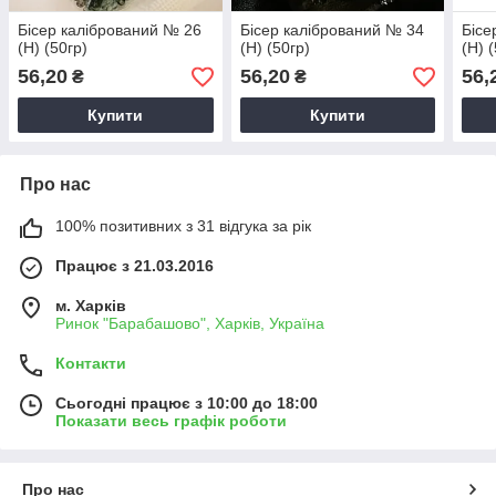
Бісер калібрований № 26
Бісер калібрований № 34
Бісе
(Н) (50гр)
(Н) (50гр)
(Н) 
56,20
56,20
56,
₴
₴
Купити
Купити
Про нас
100% позитивних з 31 відгука за рік
Працює з 21.03.2016
м. Харків
Ринок "Барабашово", Харків, Україна
Контакти
Сьогодні працює з 10:00 до 18:00
Показати весь графік роботи
Про нас