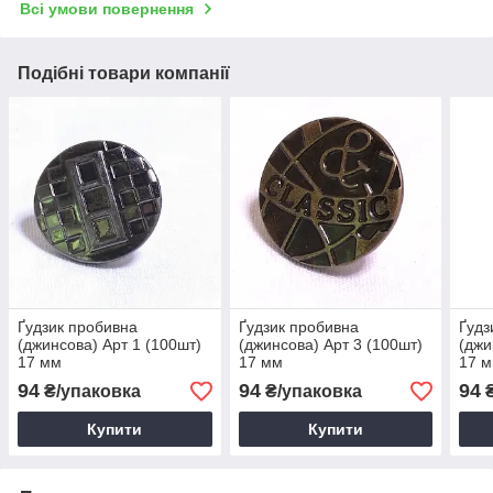
Всі умови повернення
Подібні товари компанії
Ґудзик пробивна
Ґудзик пробивна
Ґудз
(джинсова) Арт 1 (100шт)
(джинсова) Арт 3 (100шт)
(джи
17 мм
17 мм
17 
94
94
94
₴/упаковка
₴/упаковка
₴
Купити
Купити