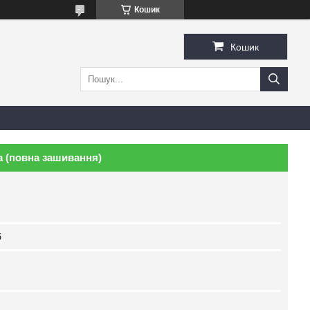
Кошик
Кошик
 (повна зашивання)
б