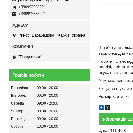
prodavayka.in.ua@gmail.com
+380992658221
+380992658221
Ринок "Барабашово", Харків, Україна
В набір для алма
тарілочка для кам
"Продавайка"
Робота по виклада
необхідний номер 
акуратність і пос
Графік роботи
Алмазна вишивка 
Понеділок
09:00
20:00
Якщо ви шукаєте 
Вівторок
09:00
20:00
Розмір картинки :
Середа
09:00
20:00
Четвер
09:00
20:00
Інформація д
Пʼятниця
09:00
20:00
Субота
10:00
18:00
Ціна:
111,40 ₴