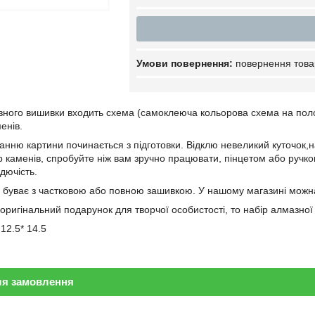
повернення това
зного вишивки входить схема (самоклеюча кольорова схема на полотн
енів.
нню картини починається з підготовки. Відклю невеликий куточок,на 
каменів, спробуйте ніж вам зручно працювати, пінцетом або ручкою *
идючість.
буває з частковою або повною зашивкою. У нашому магазині можна
оригінальний подарунок для творчої особистості, то набір алмазно
 12.5* 14.5
ля замовлення