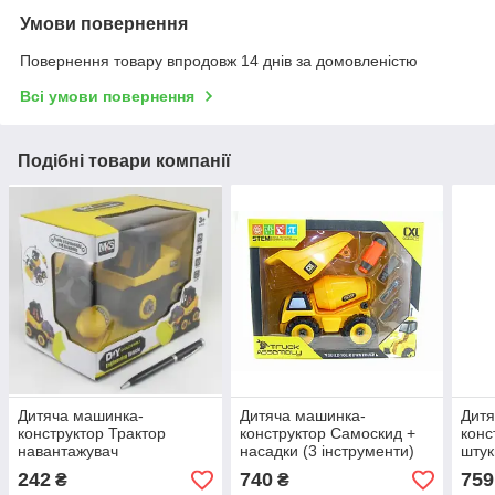
Умови повернення
Повернення товару впродовж 14 днів за домовленістю
Всі умови повернення
Подібні товари компанії
Дитяча машинка-
Дитяча машинка-
Дитя
конструктор Трактор
конструктор Самоскид +
конс
навантажувач
насадки (3 інструменти)
штук
(подарункова упаковка)
242
740
759
₴
₴